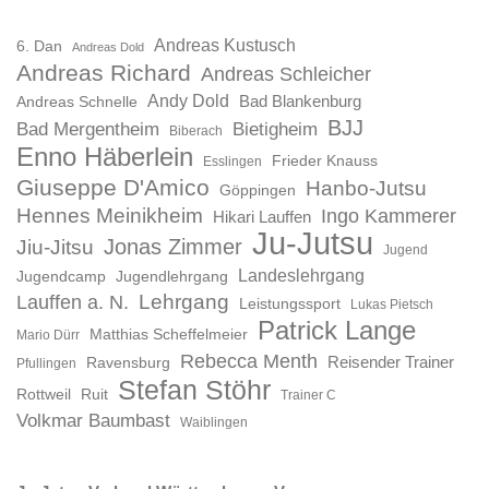
Andreas Kustusch
6. Dan
Andreas Dold
Andreas Richard
Andreas Schleicher
Andy Dold
Bad Blankenburg
Andreas Schnelle
BJJ
Bad Mergentheim
Bietigheim
Biberach
Enno Häberlein
Frieder Knauss
Esslingen
Giuseppe D'Amico
Hanbo-Jutsu
Göppingen
Hennes Meinikheim
Ingo Kammerer
Hikari Lauffen
Ju-Jutsu
Jonas Zimmer
Jiu-Jitsu
Jugend
Landeslehrgang
Jugendcamp
Jugendlehrgang
Lauffen a. N.
Lehrgang
Leistungssport
Lukas Pietsch
Patrick Lange
Matthias Scheffelmeier
Mario Dürr
Rebecca Menth
Reisender Trainer
Ravensburg
Pfullingen
Stefan Stöhr
Rottweil
Ruit
Trainer C
Volkmar Baumbast
Waiblingen