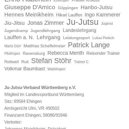
Esslingen
Giuseppe D'Amico
Hanbo-Jutsu
Göppingen
Hennes Meinikheim
Ingo Kammerer
Hikari Lauffen
Ju-Jutsu
Jonas Zimmer
Jiu-Jitsu
Jugend
Landeslehrgang
Jugendcamp
Jugendlehrgang
Lauffen a. N.
Lehrgang
Leistungssport
Lukas Pietsch
Patrick Lange
Matthias Scheffelmeier
Mario Dürr
Rebecca Menth
Reisender Trainer
Ravensburg
Pfullingen
Stefan Stöhr
Rottweil
Ruit
Trainer C
Volkmar Baumbast
Waiblingen
Ju-Jutsu-Verband Württemberg e.V.
Mitglied im Landessportbund Württemberg
Sitz: 89584 Ehingen
Amtsgericht Ulm, VR 490502
Finanzamt Ehingen, 58086/91846
Vertreter:
Johannes Meinikheim, Präsident