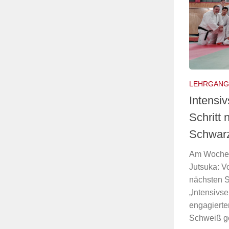
LEHRGANG
Intensiv
Schritt
Schwarz
Am Wochene
Jutsuka: Vo
nächsten 
„Intensivs
engagiert
Schweiß ge