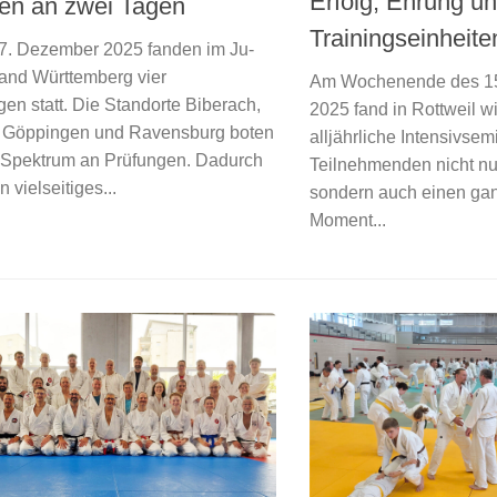
Erfolg, Ehrung un
en an zwei Tagen
Trainingseinheite
7. Dezember 2025 fanden im Ju-
and Württemberg vier
Am Wochenende des 15
en statt. Die Standorte Biberach,
2025 fand in Rottweil w
, Göppingen und Ravensburg boten
alljährliche Intensivsemi
s Spektrum an Prüfungen. Dadurch
Teilnehmenden nicht nur
n vielseitiges...
sondern auch einen ga
Moment...