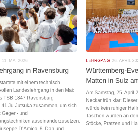
LEHRGANG
26. APRIL 20
11. MAI 2026
Württemberg-Even
ehrgang in Ravensburg
Matten in Sulz a
tartete mit einem technisch
ollen Landeslehrgang in den Mai:
Am Samstag, 25. April 
es TSB 1847 Ravensburg
Neckar früh klar: Dies
 41 Ju-Jutsuka zusammen, um sich
würde kein ruhiger Hal
it Gegen- und
Taschen wurden an den 
ungstechniken auseinanderzusetzen.
Stöcke, Pratzen und Ha
iuseppe D’Amico, 8. Dan und