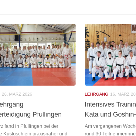
26. MÄRZ 2026
LEHRGANG
16. MÄRZ 20
ehrgang
Intensives Traini
rteidigung Pfullingen
Kata und Goshin-
z fand in Pfullingen bei der
Am vergangenen Woche
e Kustusch ein praxisnaher und
rund 30 Teilnehmerinne