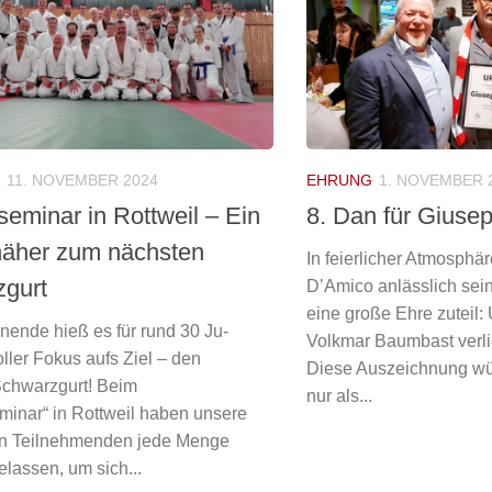
11. NOVEMBER 2024
EHRUNG
1. NOVEMBER 
seminar in Rottweil – Ein
8. Dan für Giuse
 näher zum nächsten
In feierlicher Atmosph
gurt
D’Amico anlässlich sei
eine große Ehre zuteil:
nde hieß es für rund 30 Ju-
Volkmar Baumbast verli
ller Fokus aufs Ziel – den
Diese Auszeichnung wür
Schwarzgurt! Beim
nur als...
eminar“ in Rottweil haben unsere
en Teilnehmenden jede Menge
lassen, um sich...