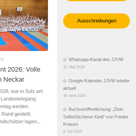
Ausschreibungen
Whatsapp-Kanal des JJVW
26
31. Mai 2026
t 2026: Volle
m Neckar
Google-Kalender JJVW wieder
aktuell
2026, war in Sulz am
30. April 2026
er Landeslehrgang
lentag werden.
Buchveröffentlichung: „Dein
Rand gestellt,
SelbstSicheres Kind“ von Frieder
ndschützer lagen...
Knauss
9. Juli 2025