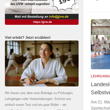
Viel erlebt? Jetzt erzählen!
LEHRGANG
Landesl
Selbstve
Wir freuen uns über eure Beiträge zu Prüfungen,
Lehrgängen oder Veranstaltungen. Schickt uns
Am 21. Mär
einfach euren Text und ein paar Bilder – wir
Sportschul