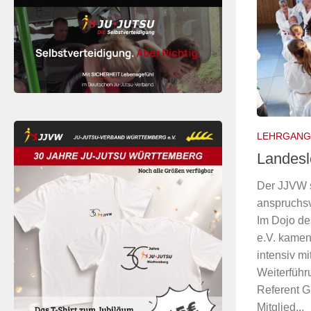
LEHRGANG
Landesl
Der JJVW s
anspruchsv
Im Dojo d
e.V. kamen
intensiv m
Weiterführ
Referent G
Mitglied...