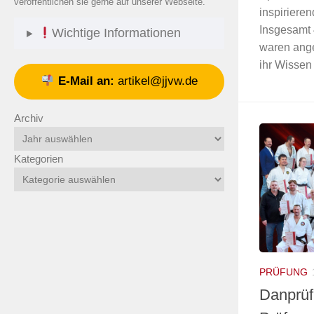
veröffentlichen sie gerne auf unserer Webseite.
inspirieren
Insgesamt 
Wichtige Informationen
waren ange
ihr Wissen 
E-Mail an:
artikel@jjvw.de
Archiv
Kategorien
PRÜFUNG
Danprüf