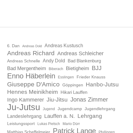
Andreas Kustusch
6. Dan
Andreas Dold
Andreas Richard
Andreas Schleicher
Andy Dold
Bad Blankenburg
Andreas Schnelle
BJJ
Bad Mergentheim
Bietigheim
Biberach
Enno Häberlein
Frieder Knauss
Esslingen
Giuseppe D'Amico
Hanbo-Jutsu
Göppingen
Hennes Meinikheim
Hikari Lauffen
Jonas Zimmer
Ingo Kammerer
Jiu-Jitsu
Ju-Jutsu
Jugendcamp
Jugendlehrgang
Jugend
Lauffen a. N.
Lehrgang
Landeslehrgang
Leistungssport
Lukas Pietsch
Mario Dürr
Patrick Lange
Matthias Scheffelmeier
Pfullingen