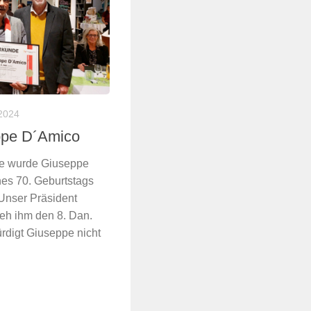
2024
ppe D´Amico
äre wurde Giuseppe
nes 70. Geburtstags
 Unser Präsident
eh ihm den 8. Dan.
digt Giuseppe nicht