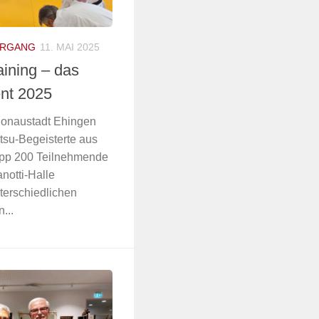
HRGANG
11. MAI 2025
aining – das
nt 2025
Donaustadt Ehingen
utsu-Begeisterte aus
pp 200 Teilnehmende
notti-Halle
terschiedlichen
...