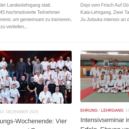
der Landeslehrgang statt.
Dojo vom Frisch Auf G
45 hochmotivierte Teilnehmer
Kata-Lehrgang. Zwei Ta
reist, um gemeinsam zu trainieren,
Ju-Jutsuka intensiv an 
zu vertiefen...
EHRUNG
/
LEHRGANG
1
10. DEZEMBER 2025
Intensivseminar i
ungs-Wochenende: Vier