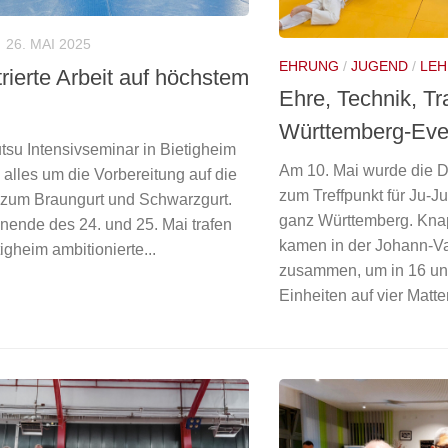
26. MAI 2025
EHRUNG
/
JUGEND
/
LE
rierte Arbeit auf höchstem
Ehre, Technik, Tr
Württemberg-Eve
tsu Intensivseminar in Bietigheim
Am 10. Mai wurde die 
 alles um die Vorbereitung auf die
zum Treffpunkt für Ju-J
zum Braungurt und Schwarzgurt.
ganz Württemberg. Kna
nde des 24. und 25. Mai trafen
kamen in der Johann-Va
tigheim ambitionierte...
zusammen, um in 16 un
Einheiten auf vier Matten