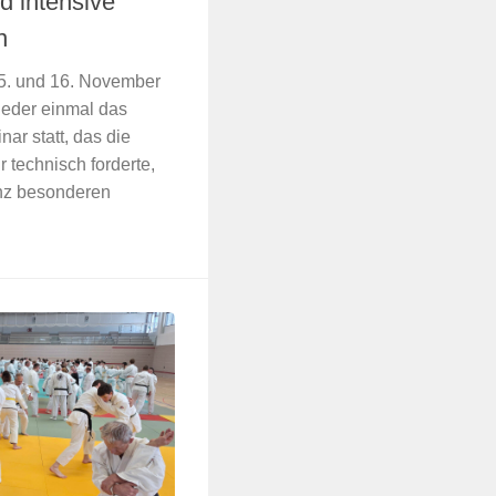
d intensive
n
. und 16. November
ieder einmal das
nar statt, das die
 technisch forderte,
nz besonderen