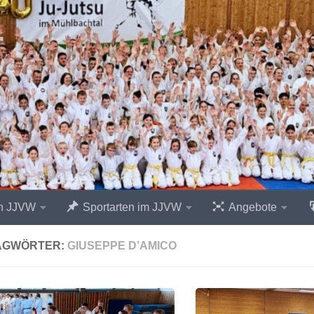
n JJVW
Sportarten im JJVW
Angebote
AGWÖRTER:
GIUSEPPE D’AMICO