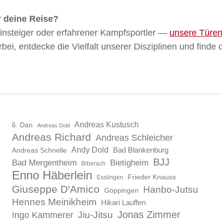
r deine Reise?
insteiger oder erfahrener Kampfsportler —
unsere Türe
ei, entdecke die Vielfalt unserer Disziplinen und finde 
Andreas Kustusch
6. Dan
Andreas Dold
Andreas Richard
Andreas Schleicher
Andy Dold
Bad Blankenburg
Andreas Schnelle
BJJ
Bad Mergentheim
Bietigheim
Biberach
Enno Häberlein
Frieder Knauss
Esslingen
Giuseppe D'Amico
Hanbo-Jutsu
Göppingen
Hennes Meinikheim
Hikari Lauffen
Jonas Zimmer
Ingo Kammerer
Jiu-Jitsu