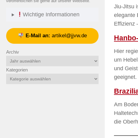
veröffentlichen sie gerne auf unserer Webseite.
Jiu-Jitsu
Wichtige Informationen
elegante 
Effizienz 
E-Mail an:
artikel@jjvw.de
Hanbo-
Hier regi
Archiv
um Hebel,
und Geist
Kategorien
geeignet.
Brazili
Am Boden 
Haltetech
die Oberh