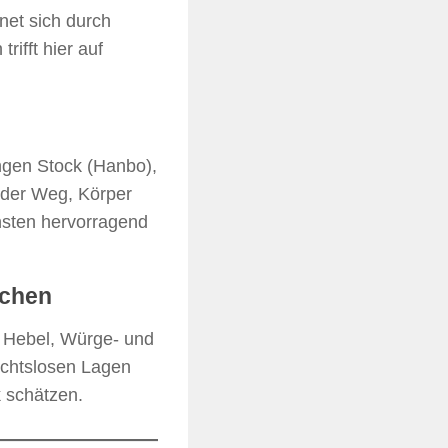
net sich durch
ifft hier auf
angen Stock (Hanbo),
nder Weg, Körper
nsten hervorragend
fchen
f Hebel, Würge- und
sichtslosen Lagen
k schätzen.