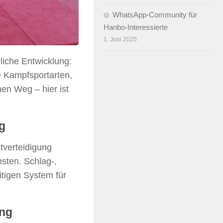
WhatsApp-Community für
Hanbo-Interessierte
1. Juni 2025
liche Entwicklung:
e Kampfsportarten,
en Weg – hier ist
g
stverteidigung
sten. Schlag-,
itigen System für
ung