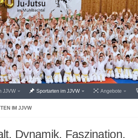
n JJVW
Sportarten im JJVW
Angebote
TEN IM JJVW
falt. Dynamik. Faszination.