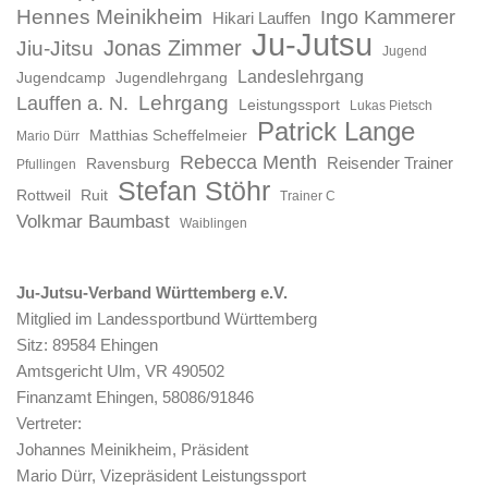
Hennes Meinikheim
Ingo Kammerer
Hikari Lauffen
Ju-Jutsu
Jonas Zimmer
Jiu-Jitsu
Jugend
Landeslehrgang
Jugendcamp
Jugendlehrgang
Lauffen a. N.
Lehrgang
Leistungssport
Lukas Pietsch
Patrick Lange
Matthias Scheffelmeier
Mario Dürr
Rebecca Menth
Reisender Trainer
Ravensburg
Pfullingen
Stefan Stöhr
Rottweil
Ruit
Trainer C
Volkmar Baumbast
Waiblingen
Ju-Jutsu-Verband Württemberg e.V.
Mitglied im Landessportbund Württemberg
Sitz: 89584 Ehingen
Amtsgericht Ulm, VR 490502
Finanzamt Ehingen, 58086/91846
Vertreter:
Johannes Meinikheim, Präsident
Mario Dürr, Vizepräsident Leistungssport