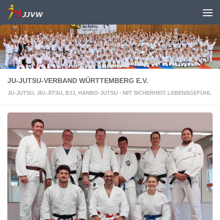
Zum Inhalt springen
JU-JUTSU-VERBAND WÜRTTEMBERG E.V.
JU-JUTSU, JIU-JITSU, BJJ, HANBO-JUTSU - MIT SICHERHEIT LEBENSGEFÜHL