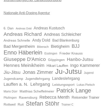
Nationale Anti-Doping Agentur
Andreas Kustusch
6. Dan
Andreas Dold
Andreas Richard
Andreas Schleicher
Andy Dold
Bad Blankenburg
Andreas Schnelle
BJJ
Bad Mergentheim
Bietigheim
Biberach
Enno Häberlein
Frieder Knauss
Esslingen
Giuseppe D'Amico
Hanbo-Jutsu
Göppingen
Hennes Meinikheim
Ingo Kammerer
Hikari Lauffen
Ju-Jutsu
Jonas Zimmer
Jiu-Jitsu
Jugend
Landeslehrgang
Jugendcamp
Jugendlehrgang
Lauffen a. N.
Lehrgang
Leistungssport
Lukas Pietsch
Patrick Lange
Matthias Scheffelmeier
Mario Dürr
Rebecca Menth
Reisender Trainer
Ravensburg
Pfullingen
Stefan Stöhr
Rottweil
Ruit
Trainer C