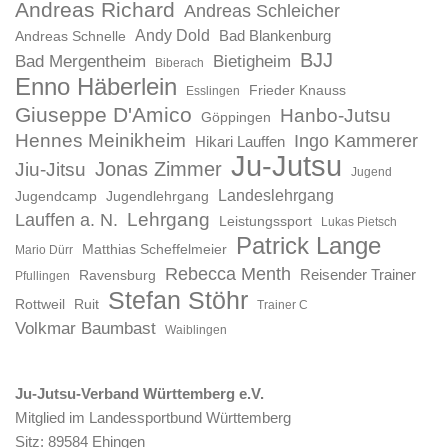
Andreas Richard
Andreas Schleicher
Andy Dold
Bad Blankenburg
Andreas Schnelle
BJJ
Bad Mergentheim
Bietigheim
Biberach
Enno Häberlein
Frieder Knauss
Esslingen
Giuseppe D'Amico
Hanbo-Jutsu
Göppingen
Hennes Meinikheim
Ingo Kammerer
Hikari Lauffen
Ju-Jutsu
Jonas Zimmer
Jiu-Jitsu
Jugend
Landeslehrgang
Jugendcamp
Jugendlehrgang
Lauffen a. N.
Lehrgang
Leistungssport
Lukas Pietsch
Patrick Lange
Matthias Scheffelmeier
Mario Dürr
Rebecca Menth
Reisender Trainer
Ravensburg
Pfullingen
Stefan Stöhr
Rottweil
Ruit
Trainer C
Volkmar Baumbast
Waiblingen
Ju-Jutsu-Verband Württemberg e.V.
Mitglied im Landessportbund Württemberg
Sitz: 89584 Ehingen