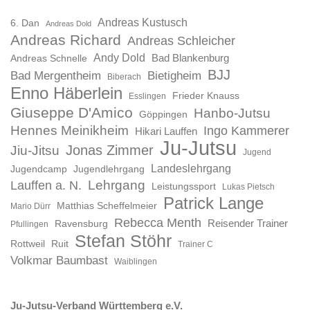
Andreas Kustusch
6. Dan
Andreas Dold
Andreas Richard
Andreas Schleicher
Andy Dold
Bad Blankenburg
Andreas Schnelle
BJJ
Bad Mergentheim
Bietigheim
Biberach
Enno Häberlein
Frieder Knauss
Esslingen
Giuseppe D'Amico
Hanbo-Jutsu
Göppingen
Hennes Meinikheim
Ingo Kammerer
Hikari Lauffen
Ju-Jutsu
Jonas Zimmer
Jiu-Jitsu
Jugend
Landeslehrgang
Jugendcamp
Jugendlehrgang
Lauffen a. N.
Lehrgang
Leistungssport
Lukas Pietsch
Patrick Lange
Matthias Scheffelmeier
Mario Dürr
Rebecca Menth
Reisender Trainer
Ravensburg
Pfullingen
Stefan Stöhr
Rottweil
Ruit
Trainer C
Volkmar Baumbast
Waiblingen
Ju-Jutsu-Verband Württemberg e.V.