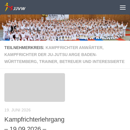
Zum Inhalt springen
TEILNEHMERKREIS:
KAMPFRICHTER ANWÄRTER,
KAMPFRICHTER DER JU-JUTSU ARGE BADEN-
WÜRTTEMBERG, TRAINER, BETREUER UND INTERESSIERTE
19. JUNI 2026
Kampfrichterlehrgang
– 19.09.2026 –