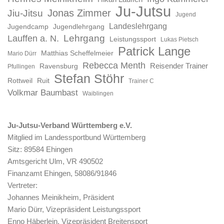
Ju-Jutsu
Jonas Zimmer
Jiu-Jitsu
Jugend
Landeslehrgang
Jugendcamp
Jugendlehrgang
Lauffen a. N.
Lehrgang
Leistungssport
Lukas Pietsch
Patrick Lange
Matthias Scheffelmeier
Mario Dürr
Rebecca Menth
Reisender Trainer
Ravensburg
Pfullingen
Stefan Stöhr
Rottweil
Ruit
Trainer C
Volkmar Baumbast
Waiblingen
Ju-Jutsu-Verband Württemberg e.V.
Mitglied im Landessportbund Württemberg
Sitz: 89584 Ehingen
Amtsgericht Ulm, VR 490502
Finanzamt Ehingen, 58086/91846
Vertreter:
Johannes Meinikheim, Präsident
Mario Dürr, Vizepräsident Leistungssport
Enno Häberlein, Vizepräsident Breitensport