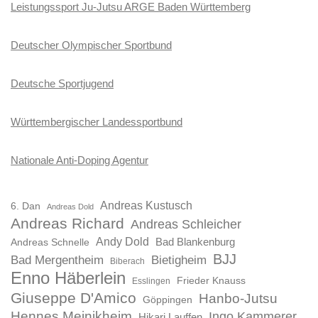
Leistungssport Ju-Jutsu ARGE Baden Württemberg
Deutscher Olympischer Sportbund
Deutsche Sportjugend
Württembergischer Landessportbund
Nationale Anti-Doping Agentur
Andreas Kustusch
6. Dan
Andreas Dold
Andreas Richard
Andreas Schleicher
Andy Dold
Bad Blankenburg
Andreas Schnelle
BJJ
Bad Mergentheim
Bietigheim
Biberach
Enno Häberlein
Frieder Knauss
Esslingen
Giuseppe D'Amico
Hanbo-Jutsu
Göppingen
Hennes Meinikheim
Ingo Kammerer
Hikari Lauffen