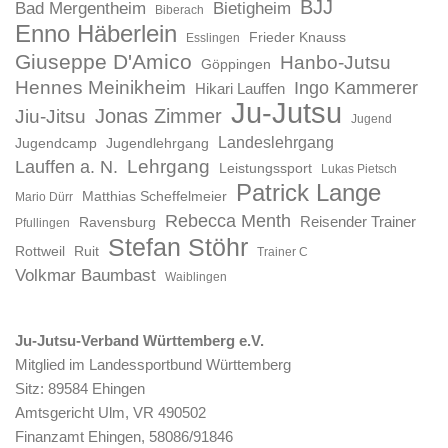
BJJ
Bad Mergentheim
Bietigheim
Biberach
Enno Häberlein
Frieder Knauss
Esslingen
Giuseppe D'Amico
Hanbo-Jutsu
Göppingen
Hennes Meinikheim
Ingo Kammerer
Hikari Lauffen
Ju-Jutsu
Jonas Zimmer
Jiu-Jitsu
Jugend
Landeslehrgang
Jugendcamp
Jugendlehrgang
Lauffen a. N.
Lehrgang
Leistungssport
Lukas Pietsch
Patrick Lange
Matthias Scheffelmeier
Mario Dürr
Rebecca Menth
Reisender Trainer
Ravensburg
Pfullingen
Stefan Stöhr
Rottweil
Ruit
Trainer C
Volkmar Baumbast
Waiblingen
Ju-Jutsu-Verband Württemberg e.V.
Mitglied im Landessportbund Württemberg
Sitz: 89584 Ehingen
Amtsgericht Ulm, VR 490502
Finanzamt Ehingen, 58086/91846