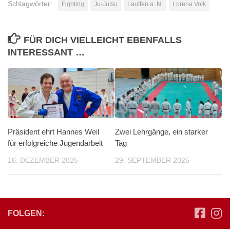
Schlagwörter:
Fighting
Ju-Jutsu
Lauffen a. N.
Lorena Volk
FÜR DICH VIELLEICHT EBENFALLS
INTERESSANT …
Präsident ehrt Hannes Weil
Zwei Lehrgänge, ein starker
für erfolgreiche Jugendarbeit
Tag
16. DEZEMBER 2025
29. SEPTEMBER 2025
FOLGEN: