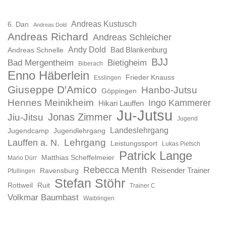
Andreas Kustusch
6. Dan
Andreas Dold
Andreas Richard
Andreas Schleicher
Andy Dold
Bad Blankenburg
Andreas Schnelle
BJJ
Bad Mergentheim
Bietigheim
Biberach
Enno Häberlein
Frieder Knauss
Esslingen
Giuseppe D'Amico
Hanbo-Jutsu
Göppingen
Hennes Meinikheim
Ingo Kammerer
Hikari Lauffen
Ju-Jutsu
Jonas Zimmer
Jiu-Jitsu
Jugend
Landeslehrgang
Jugendcamp
Jugendlehrgang
Lauffen a. N.
Lehrgang
Leistungssport
Lukas Pietsch
Patrick Lange
Matthias Scheffelmeier
Mario Dürr
Rebecca Menth
Reisender Trainer
Ravensburg
Pfullingen
Stefan Stöhr
Rottweil
Ruit
Trainer C
Volkmar Baumbast
Waiblingen