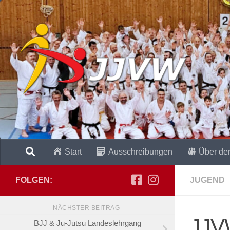
Zum Inhalt springen
Start
Ausschreibungen
Über de
FOLGEN:
JUGEND
NÄCHSTER BEITRAG
JJV
BJJ & Ju-Jutsu Landeslehrgang