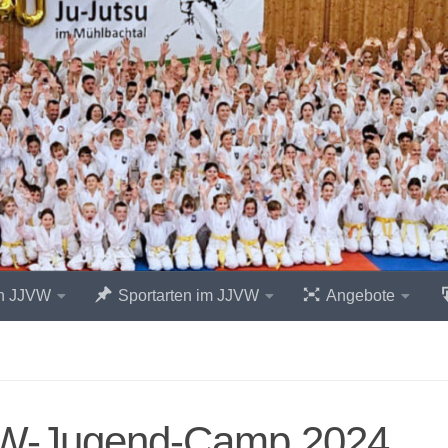
n JJVW
Sportarten im JJVW
Angebote
W-Jugend-Camp 2024