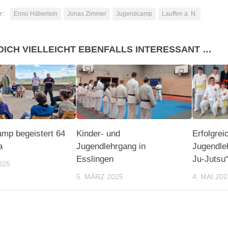
r:
Enno Häberlein
Jonas Zimmer
Jugendcamp
Lauffen a. N.
DICH VIELLEICHT EBENFALLS INTERESSANT …
mp begeistert 64
Kinder- und
Erfolgrei
a
Jugendlehrgang in
Jugendle
Esslingen
Ju-Jutsu“
025
5. MÄRZ 2025
4. MAI 202