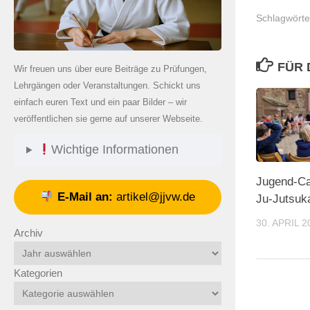
Schlagwörte
FÜR 
Wir freuen uns über eure Beiträge zu Prüfungen,
Lehrgängen oder Veranstaltungen. Schickt uns
einfach euren Text und ein paar Bilder – wir
veröffentlichen sie gerne auf unserer Webseite.
Wichtige Informationen
Jugend-Ca
E-Mail an:
artikel@jjvw.de
Ju-Jutsuk
30. APRIL 2
Archiv
Kategorien