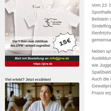
Vom 23. b
Sporthall
Beilstein
Sindelfin
Renfritzh
gemeinsam
Neben spa
Ausbildun
wie Jugge
Spaßbald 
Auch die 
Viel erlebt? Jetzt erzählen!
Gewaltprä
Praxis erp