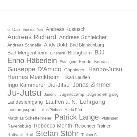
Andreas Kustusch
6. Dan
Andreas Dold
Andreas Richard
Andreas Schleicher
Andy Dold
Bad Blankenburg
Andreas Schnelle
BJJ
Bad Mergentheim
Bietigheim
Biberach
Enno Häberlein
Frieder Knauss
Esslingen
Giuseppe D'Amico
Hanbo-Jutsu
Göppingen
Hennes Meinikheim
Hikari Lauffen
Jonas Zimmer
Ingo Kammerer
Jiu-Jitsu
Ju-Jutsu
Jugendcamp
Jugendlehrgang
Jugend
Lauffen a. N.
Lehrgang
Landeslehrgang
Leistungssport
Lukas Pietsch
Mario Dürr
Patrick Lange
Matthias Scheffelmeier
Pfullingen
Rebecca Menth
Reisender Trainer
Ravensburg
Stefan Stöhr
Rottweil
Ruit
Trainer C