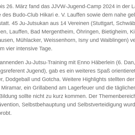
is 26. März fand das JJVW-Jugend-Camp 2024 in der La
e des Budo-Club Hikari e. V. Lauffen sowie dem nahe g
 statt. 45 Ju-Jutsukan aus 14 Vereinen (Stuttgart, Schwäb
gen, Lauffen, Bad Mergentheim, Öhringen, Bietigheim, K
ausen, Mühlacker, Weissenhorn, Isny und Waiblingen) v
 vier intensive Tage.
nnenden Ju-Jutsu-Training mit Enno Häberlein (6. Dan
gsreferent Jugend), gab es ein weiteres Spaß orientie
r, Dodgeball und Gotcha. Weitere Highlights stellten der
Miramar, ein Grillabend am Lagerfeuer und die tägliche
Bildung sollte nicht zu kurz kommen. Der Themenbereich
vention, Selbstbehauptung und Selbstverteidigung wurd
robt.