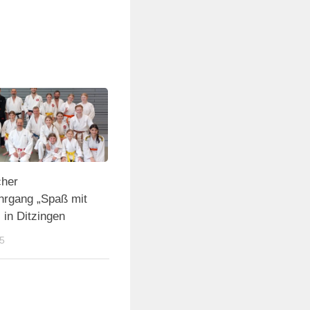
cher
hrgang „Spaß mit
 in Ditzingen
5