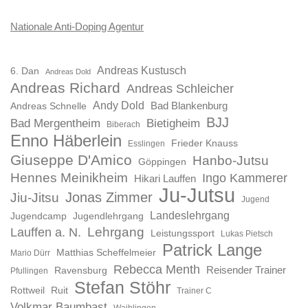
Nationale Anti-Doping Agentur
Andreas Kustusch
6. Dan
Andreas Dold
Andreas Richard
Andreas Schleicher
Andy Dold
Bad Blankenburg
Andreas Schnelle
BJJ
Bad Mergentheim
Bietigheim
Biberach
Enno Häberlein
Frieder Knauss
Esslingen
Giuseppe D'Amico
Hanbo-Jutsu
Göppingen
Hennes Meinikheim
Ingo Kammerer
Hikari Lauffen
Ju-Jutsu
Jonas Zimmer
Jiu-Jitsu
Jugend
Landeslehrgang
Jugendcamp
Jugendlehrgang
Lauffen a. N.
Lehrgang
Leistungssport
Lukas Pietsch
Patrick Lange
Matthias Scheffelmeier
Mario Dürr
Rebecca Menth
Reisender Trainer
Ravensburg
Pfullingen
Stefan Stöhr
Rottweil
Ruit
Trainer C
Volkmar Baumbast
Waiblingen