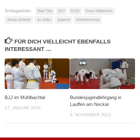
Schlagwörter:
Bad Tölz
BJJ
DJJV
Enno Häberlein
Jonas Zimmer
Ju-Jutsu
Jugend
Sommercamp
FÜR DICH VIELLEICHT EBENFALLS
INTERESSANT …
BJJ im Mühlbachtal
Bundesjugendlehrgang in
Lauffen am Neckar
27. JANUAR 2024
9. NOVEMBER 2023