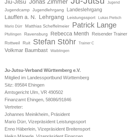
Ju-Jutsu
Jonas Zimmer
Jiu-Jitsu
Jugend
Landeslehrgang
Jugendcamp
Jugendlehrgang
Lauffen a. N.
Lehrgang
Leistungssport
Lukas Pietsch
Patrick Lange
Matthias Scheffelmeier
Mario Dürr
Rebecca Menth
Reisender Trainer
Ravensburg
Pfullingen
Stefan Stöhr
Rottweil
Ruit
Trainer C
Volkmar Baumbast
Waiblingen
Ju-Jutsu-Verband Württemberg e.V.
Mitglied im Landessportbund Württemberg
Sitz: 89584 Ehingen
Amtsgericht Ulm, VR 490502
Finanzamt Ehingen, 58086/91846
Vertreter:
Johannes Meinikheim, Präsident
Mario Dürr, Vizepräsident Leistungssport
Enno Häberlein, Vizepräsident Breitensport
Heiko Mägerle, Vizepräsident Finanzen