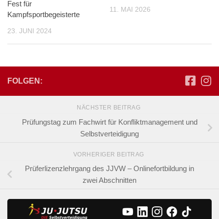
Fest für
11. MAI 2026
Kampfsportbegeisterte
23. JUNI 2024
FOLGEN:
NÄCHSTER BEITRAG
Prüfungstag zum Fachwirt für Konfliktmanagement und
Selbstverteidigung
VORHERIGER BEITRAG
Prüferlizenzlehrgang des JJVW – Onlinefortbildung in
zwei Abschnitten