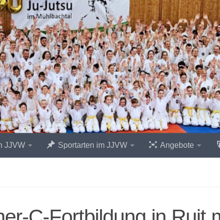
n JJVW
Sportarten im JJVW
Angebote
ner-C-Fortbildung in Ruit 