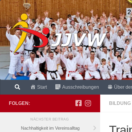
Zum Inhalt springen
Start
Ausschreibungen
Über de
FOLGEN:
BILDUNG
NÄCHSTER BEITRAG
Trai
Nachhaltigkeit im Vereinsalltag