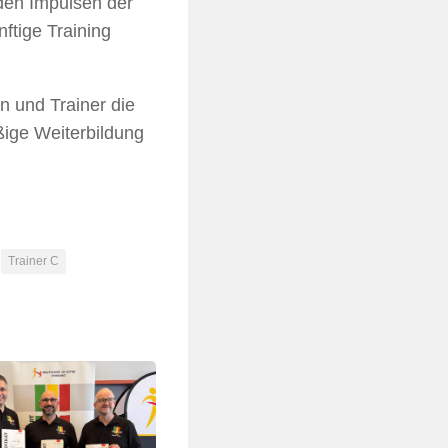
den Impulsen der
ftige Training
n und Trainer die
ßige Weiterbildung
Trainer C