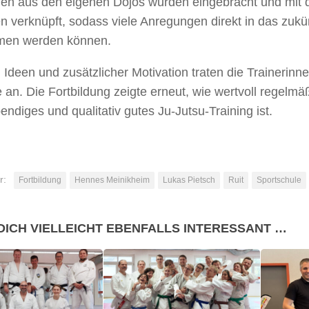
en aus den eigenen Dojos wurden eingebracht und mit 
n verknüpft, sodass viele Anregungen direkt in das zukün
en werden können.
 Ideen und zusätzlicher Motivation traten die Trainerinne
 an. Die Fortbildung zeigte erneut, wie wertvoll regelmä
bendiges und qualitativ gutes Ju-Jutsu-Training ist.
r:
Fortbildung
Hennes Meinikheim
Lukas Pietsch
Ruit
Sportschule
DICH VIELLEICHT EBENFALLS INTERESSANT …