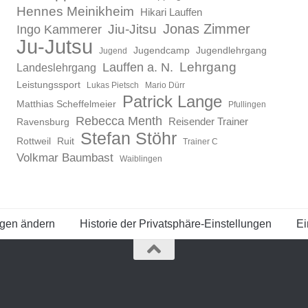
Hennes Meinikheim
Hikari Lauffen
Jonas Zimmer
Ingo Kammerer
Jiu-Jitsu
Ju-Jutsu
Jugendcamp
Jugendlehrgang
Jugend
Lauffen a. N.
Lehrgang
Landeslehrgang
Leistungssport
Lukas Pietsch
Mario Dürr
Patrick Lange
Matthias Scheffelmeier
Pfullingen
Rebecca Menth
Reisender Trainer
Ravensburg
Stefan Stöhr
Rottweil
Ruit
Trainer C
Volkmar Baumbast
Waiblingen
ngen ändern
Historie der Privatsphäre-Einstellungen
Ei