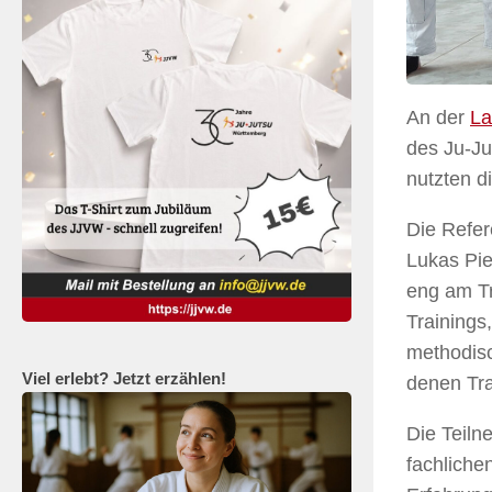
An der
La
des Ju-Ju
nutzten di
Die Refer
Lukas Pie
eng am Tr
Trainings
methodisc
Viel erlebt? Jetzt erzählen!
denen Tra
Die Teiln
fachliche