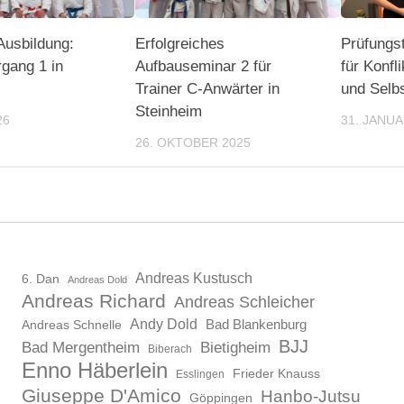
Ausbildung:
Erfolgreiches
Prüfungs
gang 1 in
Aufbauseminar 2 für
für Konf
Trainer C-Anwärter in
und Selbs
Steinheim
26
31. JANUA
26. OKTOBER 2025
Andreas Kustusch
6. Dan
Andreas Dold
Andreas Richard
Andreas Schleicher
Andy Dold
Bad Blankenburg
Andreas Schnelle
BJJ
Bad Mergentheim
Bietigheim
Biberach
Enno Häberlein
Frieder Knauss
Esslingen
Giuseppe D'Amico
Hanbo-Jutsu
Göppingen