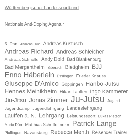
Württembergischer Landessportbund
Nationale Anti-Doping Agentur
Andreas Kustusch
6. Dan
Andreas Dold
Andreas Richard
Andreas Schleicher
Andy Dold
Bad Blankenburg
Andreas Schnelle
BJJ
Bad Mergentheim
Bietigheim
Biberach
Enno Häberlein
Frieder Knauss
Esslingen
Giuseppe D'Amico
Hanbo-Jutsu
Göppingen
Hennes Meinikheim
Ingo Kammerer
Hikari Lauffen
Ju-Jutsu
Jonas Zimmer
Jiu-Jitsu
Jugend
Landeslehrgang
Jugendcamp
Jugendlehrgang
Lauffen a. N.
Lehrgang
Leistungssport
Lukas Pietsch
Patrick Lange
Matthias Scheffelmeier
Mario Dürr
Rebecca Menth
Reisender Trainer
Ravensburg
Pfullingen