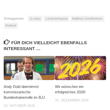
Schlagwörter:
Ju-Jutsu
Landeslehrgang
Matthias Scheffelmeier
Rottweil
FÜR DICH VIELLEICHT EBENFALLS
INTERESSANT …
Andy Dold übernimmt
Wir wünschen ein
kommissarische
erfolgreiches 2026!
Bundestrainerrolle im BJJ
31. DEZEMBER 2025
24. OKTOBER 2025