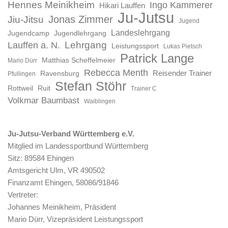
Hennes Meinikheim
Ingo Kammerer
Hikari Lauffen
Ju-Jutsu
Jonas Zimmer
Jiu-Jitsu
Jugend
Landeslehrgang
Jugendcamp
Jugendlehrgang
Lauffen a. N.
Lehrgang
Leistungssport
Lukas Pietsch
Patrick Lange
Matthias Scheffelmeier
Mario Dürr
Rebecca Menth
Reisender Trainer
Ravensburg
Pfullingen
Stefan Stöhr
Rottweil
Ruit
Trainer C
Volkmar Baumbast
Waiblingen
Ju-Jutsu-Verband Württemberg e.V.
Mitglied im Landessportbund Württemberg
Sitz: 89584 Ehingen
Amtsgericht Ulm, VR 490502
Finanzamt Ehingen, 58086/91846
Vertreter:
Johannes Meinikheim, Präsident
Mario Dürr, Vizepräsident Leistungssport