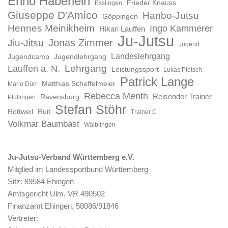
Enno Häberlein
Frieder Knauss
Esslingen
Giuseppe D'Amico
Hanbo-Jutsu
Göppingen
Hennes Meinikheim
Ingo Kammerer
Hikari Lauffen
Ju-Jutsu
Jonas Zimmer
Jiu-Jitsu
Jugend
Landeslehrgang
Jugendcamp
Jugendlehrgang
Lauffen a. N.
Lehrgang
Leistungssport
Lukas Pietsch
Patrick Lange
Matthias Scheffelmeier
Mario Dürr
Rebecca Menth
Reisender Trainer
Ravensburg
Pfullingen
Stefan Stöhr
Rottweil
Ruit
Trainer C
Volkmar Baumbast
Waiblingen
Ju-Jutsu-Verband Württemberg e.V.
Mitglied im Landessportbund Württemberg
Sitz: 89584 Ehingen
Amtsgericht Ulm, VR 490502
Finanzamt Ehingen, 58086/91846
Vertreter: