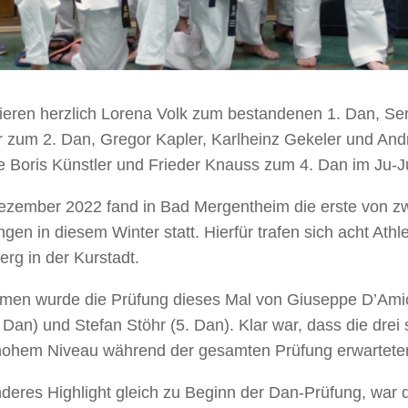
lieren herzlich Lorena Volk zum bestandenen 1. Dan, Se
 zum 2. Dan, Gregor Kapler, Karlheinz Gekeler und And
 Boris Künstler und Frieder Knauss zum 4. Dan im Ju-J
zember 2022 fand in Bad Mergentheim die erste von z
gen in diesem Winter statt. Hierfür trafen sich acht Athl
rg in der Kurstadt.
en wurde die Prüfung dieses Mal von Giuseppe D’Amico
 Dan) und Stefan Stöhr (5. Dan). Klar war, dass die dre
 hohem Niveau während der gesamten Prüfung erwartete
deres Highlight gleich zu Beginn der Dan-Prüfung, war d