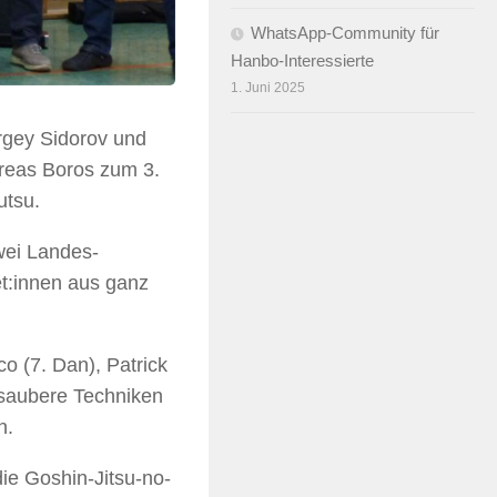
WhatsApp-Community für
Hanbo-Interessierte
1. Juni 2025
rgey Sidorov und
reas Boros zum 3.
utsu.
wei Landes-
et:innen aus ganz
 (7. Dan), Patrick
i saubere Techniken
n.
ie Goshin-Jitsu-no-