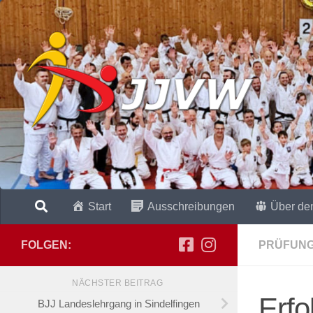
Zum Inhalt springen
Start
Ausschreibungen
Über de
FOLGEN:
PRÜFUN
NÄCHSTER BEITRAG
Erfo
BJJ Landeslehrgang in Sindelfingen