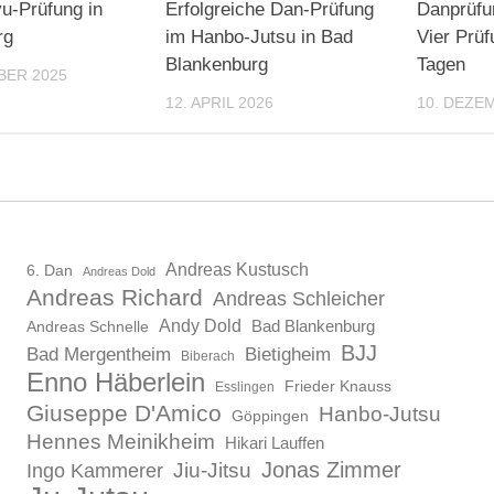
u-Prüfung in
Erfolgreiche Dan-Prüfung
Danprüf
rg
im Hanbo-Jutsu in Bad
Vier Prü
Blankenburg
Tagen
BER 2025
12. APRIL 2026
10. DEZE
Andreas Kustusch
6. Dan
Andreas Dold
Andreas Richard
Andreas Schleicher
Andy Dold
Bad Blankenburg
Andreas Schnelle
BJJ
Bad Mergentheim
Bietigheim
Biberach
Enno Häberlein
Frieder Knauss
Esslingen
Giuseppe D'Amico
Hanbo-Jutsu
Göppingen
Hennes Meinikheim
Hikari Lauffen
Jonas Zimmer
Ingo Kammerer
Jiu-Jitsu