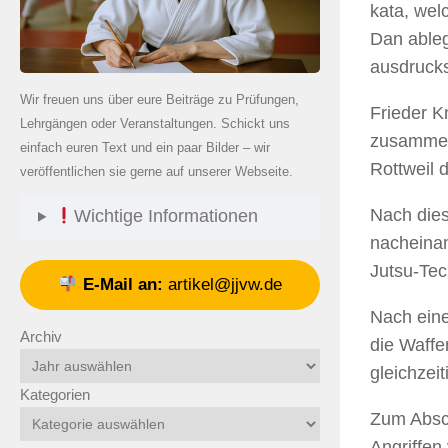
kata, wel
Dan ableg
ausdrucks
Wir freuen uns über eure Beiträge zu Prüfungen,
Frieder K
Lehrgängen oder Veranstaltungen. Schickt uns
zusammen 
einfach euren Text und ein paar Bilder – wir
Rottweil 
veröffentlichen sie gerne auf unserer Webseite.
Nach dies
Wichtige Informationen
nacheinan
Jutsu-Tec
E-Mail an:
artikel@jjvw.de
Nach eine
Archiv
die Waffe
gleichzei
Kategorien
Zum Absch
Angriffen