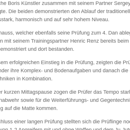
che Boris Künstler zusammen mit seinem Partner Sergey 
te. Die beiden demonstrierten den Ablauf der traditione
stark, harmonisch und auf sehr hohem Niveau.
nauss, welcher ebenfalls seine Prüfung zum 4. Dan ableg
mit seinem Trainingspartner Henric Renz bereits beim 
demonstriert und dort bestanden.
em erfolgreichen Einstieg in die Prüfung, zeigten die Prü
der ihre Komplex- und Bodenaufgaben und danach die 
hniken in Kombination.
r kurzen Mittagspause zogen die Prüfer das Tempo stark
nabwehr sowie für die Weiterführungs- und Gegentechnik
tig auf die Matte kommen.
luss einer langen Prüfung stellten sich die Prüflinge no
 von 1-2 Angreifern mit und ohne Waffen und dem Ju-Ju