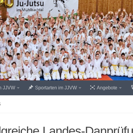
n JJVW
Sportarten im JJVW
Angebote
G
lgreiche Landes-Danprüfu