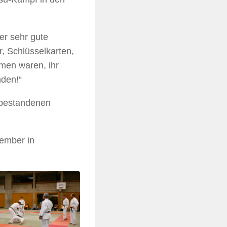
er sehr gute
, Schlüsselkarten,
men waren, ihr
nden!“
r bestandenen
zember in