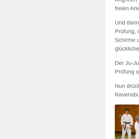
freien A
Und dann 
Prüfung, 
Schirme 
glücklich
Der Ju-Ju
Prüfung u
Nun drück
Ravensbur