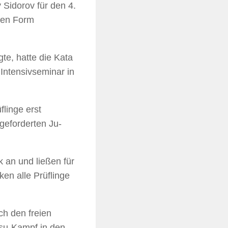
Sidorov für den 4.
llen Form
te, hatte die Kata
Intensivseminar in
flinge erst
geforderten Ju-
 an und ließen für
en alle Prüflinge
ch den freien
tsu-Kampf in den