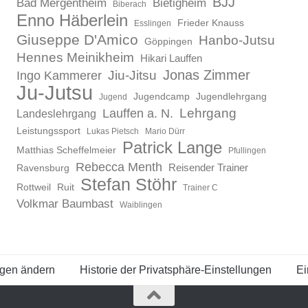
BJJ
Bad Mergentheim
Bietigheim
Biberach
Enno Häberlein
Frieder Knauss
Esslingen
Giuseppe D'Amico
Hanbo-Jutsu
Göppingen
Hennes Meinikheim
Hikari Lauffen
Jonas Zimmer
Ingo Kammerer
Jiu-Jitsu
Ju-Jutsu
Jugendcamp
Jugendlehrgang
Jugend
Lauffen a. N.
Lehrgang
Landeslehrgang
Leistungssport
Lukas Pietsch
Mario Dürr
Patrick Lange
Matthias Scheffelmeier
Pfullingen
Rebecca Menth
Reisender Trainer
Ravensburg
Stefan Stöhr
Rottweil
Ruit
Trainer C
Volkmar Baumbast
Waiblingen
ngen ändern
Historie der Privatsphäre-Einstellungen
Ei