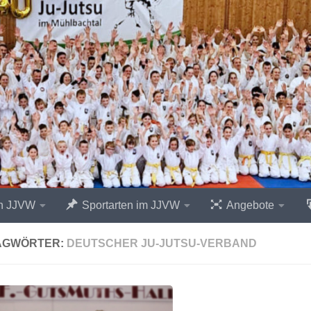
n JJVW
Sportarten im JJVW
Angebote
AGWÖRTER:
DEUTSCHER JU-JUTSU-VERBAND