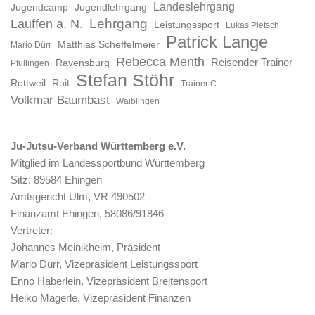
Landeslehrgang
Jugendcamp
Jugendlehrgang
Lauffen a. N.
Lehrgang
Leistungssport
Lukas Pietsch
Patrick Lange
Matthias Scheffelmeier
Mario Dürr
Rebecca Menth
Reisender Trainer
Ravensburg
Pfullingen
Stefan Stöhr
Rottweil
Ruit
Trainer C
Volkmar Baumbast
Waiblingen
Ju-Jutsu-Verband Württemberg e.V.
Mitglied im Landessportbund Württemberg
Sitz: 89584 Ehingen
Amtsgericht Ulm, VR 490502
Finanzamt Ehingen, 58086/91846
Vertreter:
Johannes Meinikheim, Präsident
Mario Dürr, Vizepräsident Leistungssport
Enno Häberlein, Vizepräsident Breitensport
Heiko Mägerle, Vizepräsident Finanzen