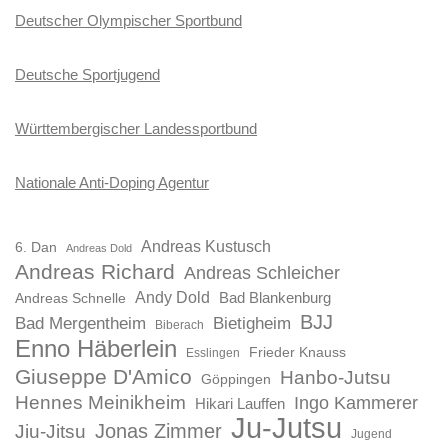
Deutscher Olympischer Sportbund
Deutsche Sportjugend
Württembergischer Landessportbund
Nationale Anti-Doping Agentur
Andreas Kustusch
6. Dan
Andreas Dold
Andreas Richard
Andreas Schleicher
Andy Dold
Bad Blankenburg
Andreas Schnelle
BJJ
Bad Mergentheim
Bietigheim
Biberach
Enno Häberlein
Frieder Knauss
Esslingen
Giuseppe D'Amico
Hanbo-Jutsu
Göppingen
Hennes Meinikheim
Ingo Kammerer
Hikari Lauffen
Ju-Jutsu
Jonas Zimmer
Jiu-Jitsu
Jugend