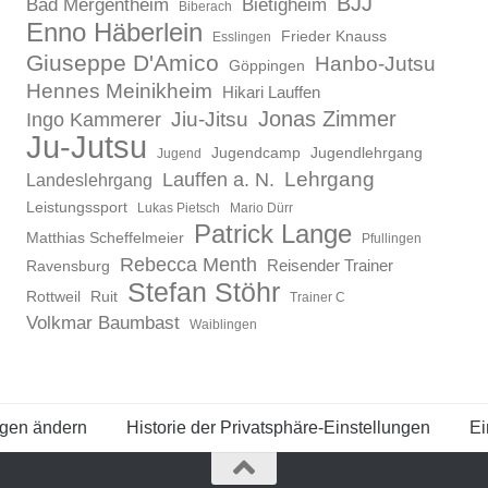
BJJ
Bad Mergentheim
Bietigheim
Biberach
Enno Häberlein
Frieder Knauss
Esslingen
Giuseppe D'Amico
Hanbo-Jutsu
Göppingen
Hennes Meinikheim
Hikari Lauffen
Jonas Zimmer
Ingo Kammerer
Jiu-Jitsu
Ju-Jutsu
Jugendcamp
Jugendlehrgang
Jugend
Lauffen a. N.
Lehrgang
Landeslehrgang
Leistungssport
Lukas Pietsch
Mario Dürr
Patrick Lange
Matthias Scheffelmeier
Pfullingen
Rebecca Menth
Reisender Trainer
Ravensburg
Stefan Stöhr
Rottweil
Ruit
Trainer C
Volkmar Baumbast
Waiblingen
ngen ändern
Historie der Privatsphäre-Einstellungen
Ei