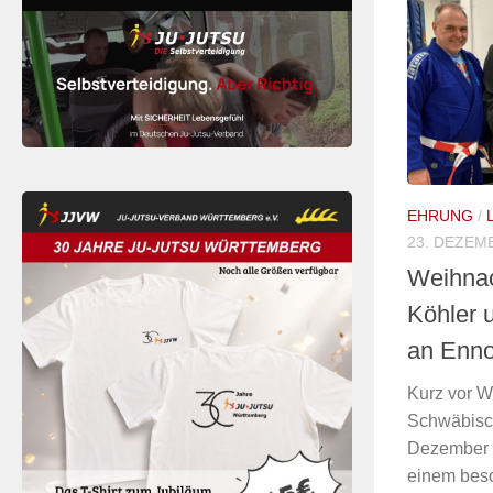
EHRUNG
/
23. DEZEM
Weihnac
Köhler 
an Enno
Kurz vor W
Schwäbisch
Dezember 
einem bes