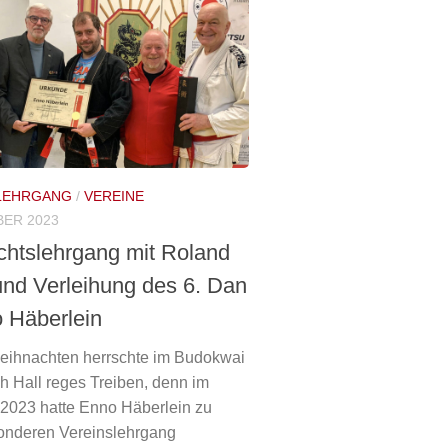
LEHRGANG
/
VEREINE
BER 2023
htslehrgang mit Roland
und Verleihung des 6. Dan
 Häberlein
eihnachten herrschte im Budokwai
 Hall reges Treiben, denn im
2023 hatte Enno Häberlein zu
onderen Vereinslehrgang