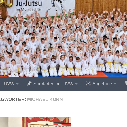
n JJVW
Sportarten im JJVW
Angebote
AGWÖRTER:
MICHAEL KORN