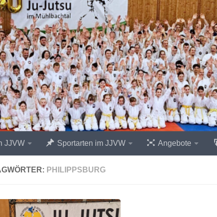
n JJVW
Sportarten im JJVW
Angebote
AGWÖRTER:
PHILIPPSBURG