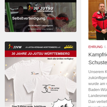
EHRUNG
6
Kampfri
Schuste
Unserem K
zukünftiger
wurde am 
Baden-Wür
Landesmeis
Dan verlieh