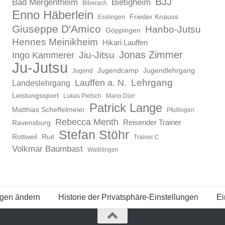
BJJ
Bad Mergentheim
Bietigheim
Biberach
Enno Häberlein
Frieder Knauss
Esslingen
Giuseppe D'Amico
Hanbo-Jutsu
Göppingen
Hennes Meinikheim
Hikari Lauffen
Jonas Zimmer
Ingo Kammerer
Jiu-Jitsu
Ju-Jutsu
Jugendcamp
Jugendlehrgang
Jugend
Lauffen a. N.
Lehrgang
Landeslehrgang
Leistungssport
Lukas Pietsch
Mario Dürr
Patrick Lange
Matthias Scheffelmeier
Pfullingen
Rebecca Menth
Reisender Trainer
Ravensburg
Stefan Stöhr
Rottweil
Ruit
Trainer C
Volkmar Baumbast
Waiblingen
ngen ändern
Historie der Privatsphäre-Einstellungen
Ei