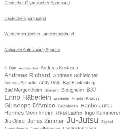
Deutscher Olympischer Sportbund
Deutsche Sportjugend
Württembergischer Landessportbund
Nationale Anti-Doping Agentur
Andreas Kustusch
6. Dan
Andreas Dold
Andreas Richard
Andreas Schleicher
Andy Dold
Bad Blankenburg
Andreas Schnelle
BJJ
Bad Mergentheim
Bietigheim
Biberach
Enno Häberlein
Frieder Knauss
Esslingen
Giuseppe D'Amico
Hanbo-Jutsu
Göppingen
Hennes Meinikheim
Ingo Kammerer
Hikari Lauffen
Ju-Jutsu
Jonas Zimmer
Jiu-Jitsu
Jugend
Landeslehrgang
Jugendcamp
Jugendlehrgang