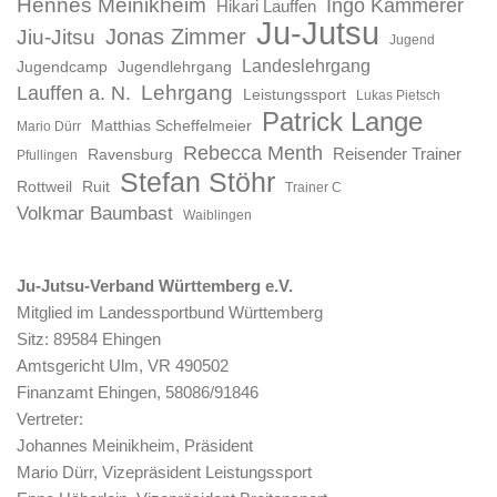
Hennes Meinikheim
Ingo Kammerer
Hikari Lauffen
Ju-Jutsu
Jonas Zimmer
Jiu-Jitsu
Jugend
Landeslehrgang
Jugendcamp
Jugendlehrgang
Lauffen a. N.
Lehrgang
Leistungssport
Lukas Pietsch
Patrick Lange
Matthias Scheffelmeier
Mario Dürr
Rebecca Menth
Reisender Trainer
Ravensburg
Pfullingen
Stefan Stöhr
Rottweil
Ruit
Trainer C
Volkmar Baumbast
Waiblingen
Ju-Jutsu-Verband Württemberg e.V.
Mitglied im Landessportbund Württemberg
Sitz: 89584 Ehingen
Amtsgericht Ulm, VR 490502
Finanzamt Ehingen, 58086/91846
Vertreter:
Johannes Meinikheim, Präsident
Mario Dürr, Vizepräsident Leistungssport