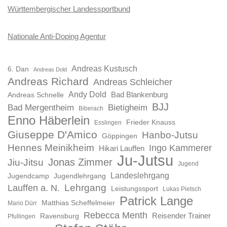
Württembergischer Landessportbund
Nationale Anti-Doping Agentur
Andreas Kustusch
6. Dan
Andreas Dold
Andreas Richard
Andreas Schleicher
Andy Dold
Bad Blankenburg
Andreas Schnelle
BJJ
Bad Mergentheim
Bietigheim
Biberach
Enno Häberlein
Frieder Knauss
Esslingen
Giuseppe D'Amico
Hanbo-Jutsu
Göppingen
Hennes Meinikheim
Ingo Kammerer
Hikari Lauffen
Ju-Jutsu
Jonas Zimmer
Jiu-Jitsu
Jugend
Landeslehrgang
Jugendcamp
Jugendlehrgang
Lauffen a. N.
Lehrgang
Leistungssport
Lukas Pietsch
Patrick Lange
Matthias Scheffelmeier
Mario Dürr
Rebecca Menth
Reisender Trainer
Ravensburg
Pfullingen