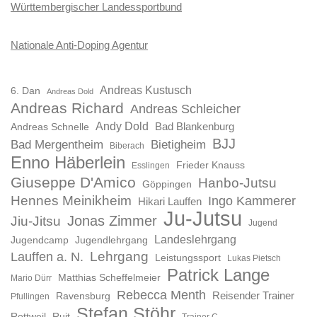
Württembergischer Landessportbund
Nationale Anti-Doping Agentur
Andreas Kustusch
6. Dan
Andreas Dold
Andreas Richard
Andreas Schleicher
Andy Dold
Bad Blankenburg
Andreas Schnelle
BJJ
Bad Mergentheim
Bietigheim
Biberach
Enno Häberlein
Frieder Knauss
Esslingen
Giuseppe D'Amico
Hanbo-Jutsu
Göppingen
Hennes Meinikheim
Ingo Kammerer
Hikari Lauffen
Ju-Jutsu
Jonas Zimmer
Jiu-Jitsu
Jugend
Landeslehrgang
Jugendcamp
Jugendlehrgang
Lauffen a. N.
Lehrgang
Leistungssport
Lukas Pietsch
Patrick Lange
Matthias Scheffelmeier
Mario Dürr
Rebecca Menth
Reisender Trainer
Ravensburg
Pfullingen
Stefan Stöhr
Rottweil
Ruit
Trainer C