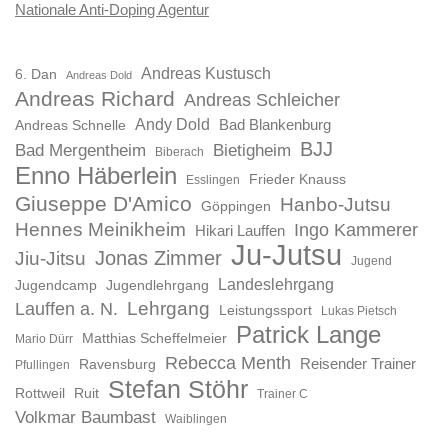
Nationale Anti-Doping Agentur
Andreas Kustusch
6. Dan
Andreas Dold
Andreas Richard
Andreas Schleicher
Andy Dold
Bad Blankenburg
Andreas Schnelle
BJJ
Bad Mergentheim
Bietigheim
Biberach
Enno Häberlein
Frieder Knauss
Esslingen
Giuseppe D'Amico
Hanbo-Jutsu
Göppingen
Hennes Meinikheim
Ingo Kammerer
Hikari Lauffen
Ju-Jutsu
Jonas Zimmer
Jiu-Jitsu
Jugend
Landeslehrgang
Jugendcamp
Jugendlehrgang
Lauffen a. N.
Lehrgang
Leistungssport
Lukas Pietsch
Patrick Lange
Matthias Scheffelmeier
Mario Dürr
Rebecca Menth
Reisender Trainer
Ravensburg
Pfullingen
Stefan Stöhr
Rottweil
Ruit
Trainer C
Volkmar Baumbast
Waiblingen