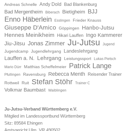
Andy Dold
Bad Blankenburg
Andreas Schnelle
BJJ
Bad Mergentheim
Bietigheim
Biberach
Enno Häberlein
Frieder Knauss
Esslingen
Giuseppe D'Amico
Hanbo-Jutsu
Göppingen
Hennes Meinikheim
Ingo Kammerer
Hikari Lauffen
Ju-Jutsu
Jonas Zimmer
Jiu-Jitsu
Jugend
Landeslehrgang
Jugendcamp
Jugendlehrgang
Lauffen a. N.
Lehrgang
Leistungssport
Lukas Pietsch
Patrick Lange
Matthias Scheffelmeier
Mario Dürr
Rebecca Menth
Reisender Trainer
Ravensburg
Pfullingen
Stefan Stöhr
Rottweil
Ruit
Trainer C
Volkmar Baumbast
Waiblingen
Ju-Jutsu-Verband Württemberg e.V.
Mitglied im Landessportbund Württemberg
Sitz: 89584 Ehingen
Amtsgericht Ulm, VR 490502