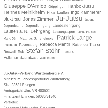
Esslingen
Giuseppe D'Amico
Hanbo-Jutsu
Göppingen
Hennes Meinikheim
Ingo Kammerer
Hikari Lauffen
Ju-Jutsu
Jonas Zimmer
Jiu-Jitsu
Jugend
Landeslehrgang
Jugendcamp
Jugendlehrgang
Lauffen a. N.
Lehrgang
Leistungssport
Lukas Pietsch
Patrick Lange
Matthias Scheffelmeier
Mario Dürr
Rebecca Menth
Reisender Trainer
Ravensburg
Pfullingen
Stefan Stöhr
Rottweil
Ruit
Trainer C
Volkmar Baumbast
Waiblingen
Ju-Jutsu-Verband Württemberg e.V.
Mitglied im Landessportbund Württemberg
Sitz: 89584 Ehingen
Amtsgericht Ulm, VR 490502
Finanzamt Ehingen, 58086/91846
Vertreter:
Johannes Meinikheim, Präsident