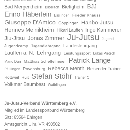
BJJ
Bad Mergentheim
Bietigheim
Biberach
Enno Häberlein
Frieder Knauss
Esslingen
Giuseppe D'Amico
Hanbo-Jutsu
Göppingen
Hennes Meinikheim
Ingo Kammerer
Hikari Lauffen
Ju-Jutsu
Jonas Zimmer
Jiu-Jitsu
Jugend
Landeslehrgang
Jugendcamp
Jugendlehrgang
Lauffen a. N.
Lehrgang
Leistungssport
Lukas Pietsch
Patrick Lange
Matthias Scheffelmeier
Mario Dürr
Rebecca Menth
Reisender Trainer
Ravensburg
Pfullingen
Stefan Stöhr
Rottweil
Ruit
Trainer C
Volkmar Baumbast
Waiblingen
Ju-Jutsu-Verband Württemberg e.V.
Mitglied im Landessportbund Württemberg
Sitz: 89584 Ehingen
Amtsgericht Ulm, VR 490502