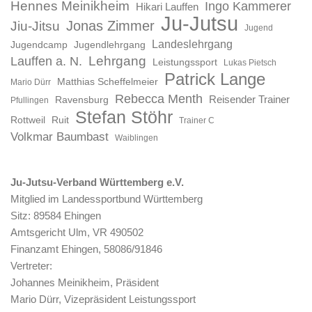
Hennes Meinikheim
Ingo Kammerer
Hikari Lauffen
Ju-Jutsu
Jonas Zimmer
Jiu-Jitsu
Jugend
Landeslehrgang
Jugendcamp
Jugendlehrgang
Lauffen a. N.
Lehrgang
Leistungssport
Lukas Pietsch
Patrick Lange
Matthias Scheffelmeier
Mario Dürr
Rebecca Menth
Reisender Trainer
Ravensburg
Pfullingen
Stefan Stöhr
Rottweil
Ruit
Trainer C
Volkmar Baumbast
Waiblingen
Ju-Jutsu-Verband Württemberg e.V.
Mitglied im Landessportbund Württemberg
Sitz: 89584 Ehingen
Amtsgericht Ulm, VR 490502
Finanzamt Ehingen, 58086/91846
Vertreter:
Johannes Meinikheim, Präsident
Mario Dürr, Vizepräsident Leistungssport