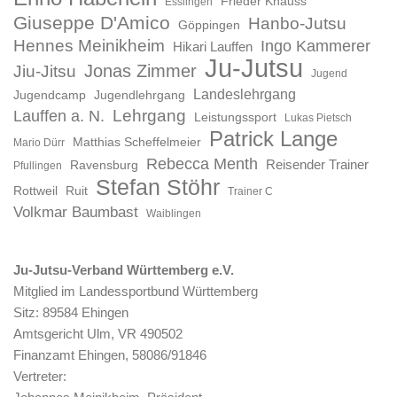
Frieder Knauss
Esslingen
Giuseppe D'Amico
Hanbo-Jutsu
Göppingen
Hennes Meinikheim
Ingo Kammerer
Hikari Lauffen
Ju-Jutsu
Jonas Zimmer
Jiu-Jitsu
Jugend
Landeslehrgang
Jugendcamp
Jugendlehrgang
Lauffen a. N.
Lehrgang
Leistungssport
Lukas Pietsch
Patrick Lange
Matthias Scheffelmeier
Mario Dürr
Rebecca Menth
Reisender Trainer
Ravensburg
Pfullingen
Stefan Stöhr
Rottweil
Ruit
Trainer C
Volkmar Baumbast
Waiblingen
Ju-Jutsu-Verband Württemberg e.V.
Mitglied im Landessportbund Württemberg
Sitz: 89584 Ehingen
Amtsgericht Ulm, VR 490502
Finanzamt Ehingen, 58086/91846
Vertreter: