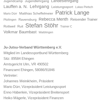
Landeslehrgang
Jugendcamp
Jugendlehrgang
Lauffen a. N.
Lehrgang
Leistungssport
Lukas Pietsch
Patrick Lange
Matthias Scheffelmeier
Mario Dürr
Rebecca Menth
Reisender Trainer
Ravensburg
Pfullingen
Stefan Stöhr
Rottweil
Ruit
Trainer C
Volkmar Baumbast
Waiblingen
Ju-Jutsu-Verband Württemberg e.V.
Mitglied im Landessportbund Württemberg
Sitz: 89584 Ehingen
Amtsgericht Ulm, VR 490502
Finanzamt Ehingen, 58086/91846
Vertreter:
Johannes Meinikheim, Präsident
Mario Dürr, Vizepräsident Leistungssport
Enno Häberlein, Vizepräsident Breitensport
Heiko Mägerle, Vizepräsident Finanzen