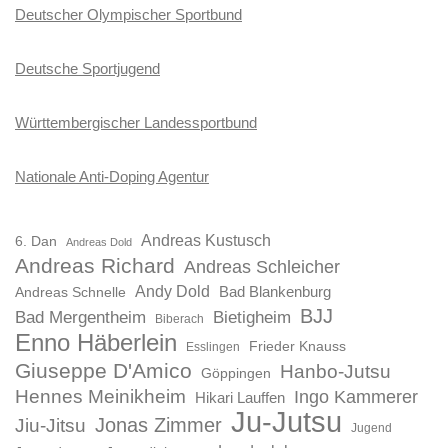
Deutscher Olympischer Sportbund
Deutsche Sportjugend
Württembergischer Landessportbund
Nationale Anti-Doping Agentur
Andreas Kustusch
6. Dan
Andreas Dold
Andreas Richard
Andreas Schleicher
Andy Dold
Bad Blankenburg
Andreas Schnelle
BJJ
Bad Mergentheim
Bietigheim
Biberach
Enno Häberlein
Frieder Knauss
Esslingen
Giuseppe D'Amico
Hanbo-Jutsu
Göppingen
Hennes Meinikheim
Ingo Kammerer
Hikari Lauffen
Ju-Jutsu
Jonas Zimmer
Jiu-Jitsu
Jugend